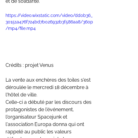
et de solidarité. 
https://video.wixstatic.com/video/dd0b36_
30151a476f724bd7b026932b3f586aa8/360p
/mp4/file.mp4
Crédits : projet Venus 
La vente aux enchères des toiles s'est 
déroulée le mercredi 18 décembre à 
l'hôtel de ville. 
Celle-ci a débuté par les discours des 
protagonistes de l'événement, 
l'organisateur Spacejunk et 
l'association Europa donna qui ont 
rappelé au public les valeurs 