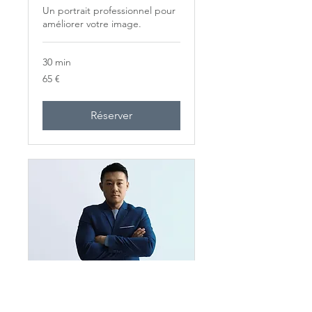
Un portrait professionnel pour
améliorer votre image.
30 min
65
65 €
euros
Réserver
Portrait professionel