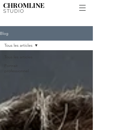
CHROMLINE
STUDIO
Blog
Tous les articles
Tous les articles
Portrait
professionnel