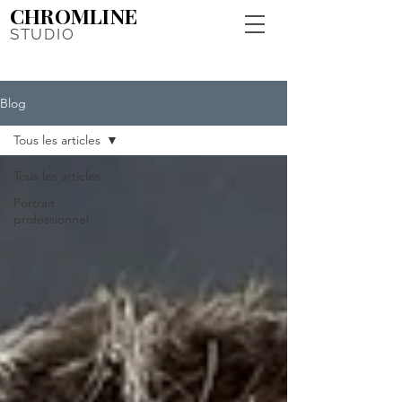
CHROMLINE
STUDIO
Blog
Tous les articles
Tous les articles
Portrait
professionnel